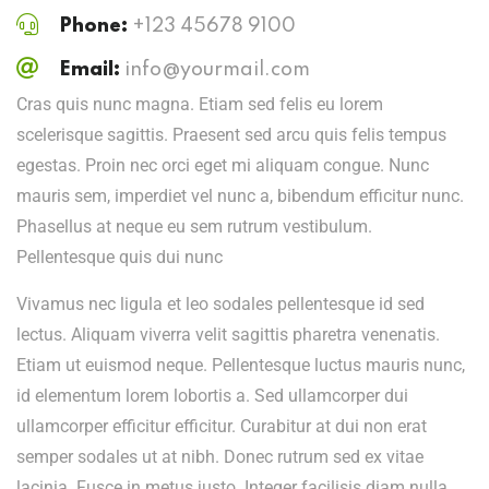
Phone:
+123 45678 9100
Email:
info@yourmail.com
Cras quis nunc magna. Etiam sed felis eu lorem
scelerisque sagittis. Praesent sed arcu quis felis tempus
egestas. Proin nec orci eget mi aliquam congue. Nunc
mauris sem, imperdiet vel nunc a, bibendum efficitur nunc.
Phasellus at neque eu sem rutrum vestibulum.
Pellentesque quis dui nunc
Vivamus nec ligula et leo sodales pellentesque id sed
lectus. Aliquam viverra velit sagittis pharetra venenatis.
Etiam ut euismod neque. Pellentesque luctus mauris nunc,
id elementum lorem lobortis a. Sed ullamcorper dui
ullamcorper efficitur efficitur. Curabitur at dui non erat
semper sodales ut at nibh. Donec rutrum sed ex vitae
lacinia. Fusce in metus justo. Integer facilisis diam nulla,