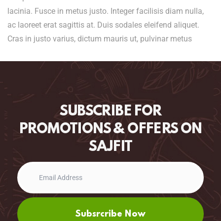
lacinia. Fusce in metus justo. Integer facilisis diam nulla,
ac laoreet erat sagittis at. Duis sodales eleifend aliquet.
Cras in justo varius, dictum mauris ut, pulvinar metus
SUBSCRIBE FOR
PROMOTIONS & OFFERS ON
SAJFIT
Subsrcribe Now